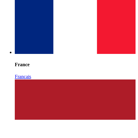
France
Français