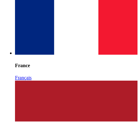
France
Français