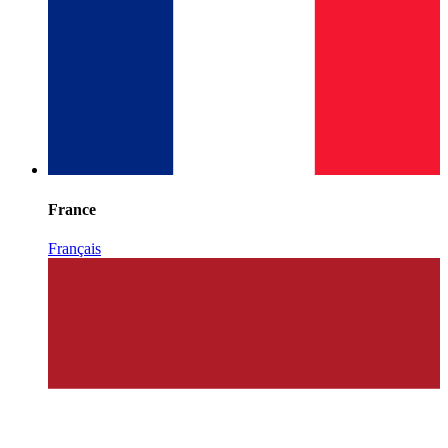
France
Français