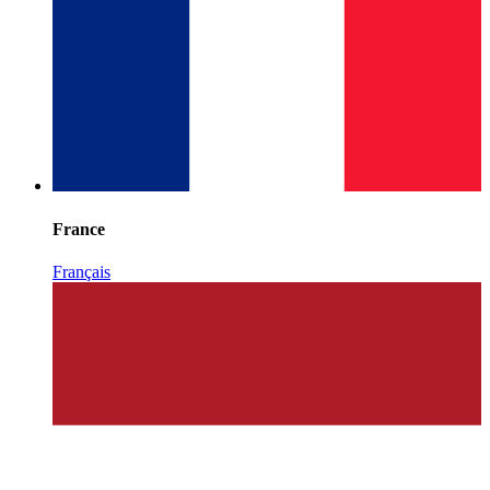
France
Français