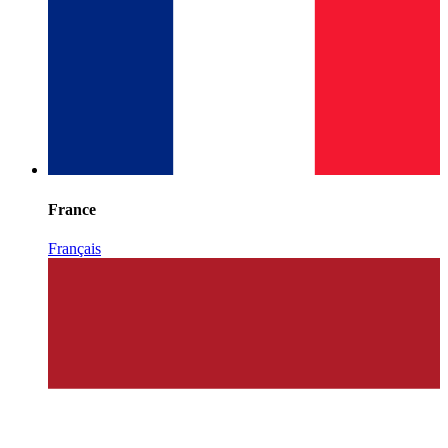
France
Français