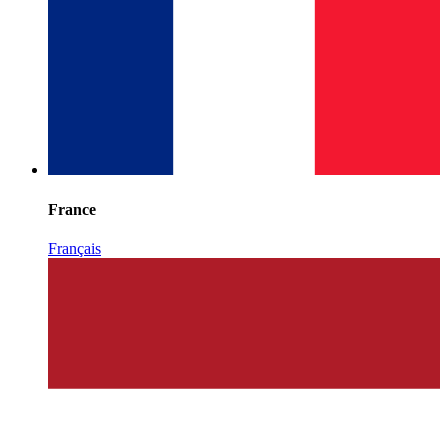
France
Français