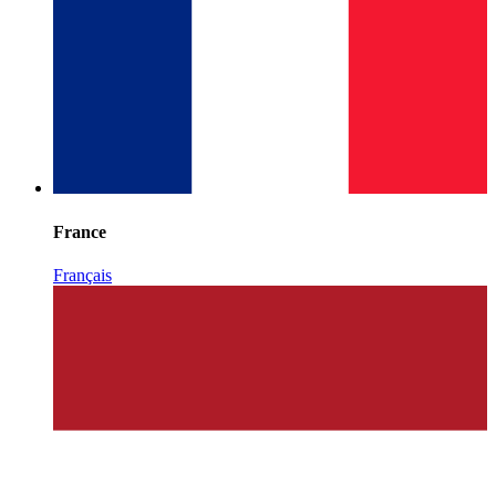
France
Français