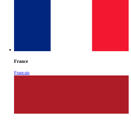
France
Français