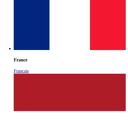
France
Français