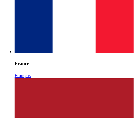
France
Français